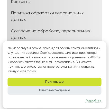
Контакты
Политика обработки персональных
данных
Согласие на обработку персональных
данных
Мы используем cookie-файлы для работы сайта, аналитики и
Политика использования Cookie-файлов
улучшения сервиса. Cookie, содержащие идентификаторы
пользователей, являются персональными данными по ФЗ-152
Согласие на рассылку
и обрабатываются только с вашего согласия. Вы можете
принять все, отказаться от необязательных или настроить
каждую категорию.
Условия оплаты, возврата и выезда
технолога
Принять все
Пользовательское соглашение и условия
Только необходимые
услуг
Подробнее