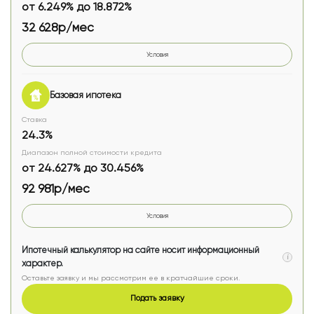
от 6.249% до 18.872%
32 628р/мес
Условия
Базовая ипотека
Ставка
24.3%
Диапазон полной стоимости кредита
от 24.627% до 30.456%
92 981р/мес
Условия
Ипотечный калькулятор на сайте носит информационный
i
характер.
Оставьте заявку и мы рассмотрим ее в кратчайшие сроки.
Подать заявку