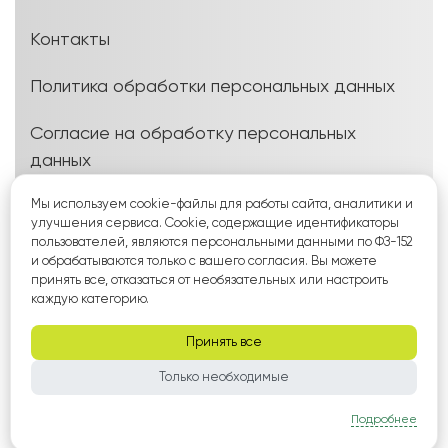
Контакты
Политика обработки персональных данных
Согласие на обработку персональных
данных
Мы используем cookie-файлы для работы сайта, аналитики и
Политика использования Cookie-файлов
улучшения сервиса. Cookie, содержащие идентификаторы
пользователей, являются персональными данными по ФЗ-152
Согласие на рассылку
и обрабатываются только с вашего согласия. Вы можете
принять все, отказаться от необязательных или настроить
каждую категорию.
Условия оплаты, возврата и выезда
технолога
Принять все
Пользовательское соглашение и условия
Только необходимые
услуг
Подробнее