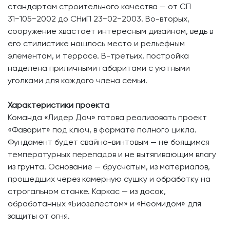
стандартам строительного качества — от СП
31−105−2002 до СНиП 23−02−2003. Во-вторых,
сооружение хвастает интересным дизайном, ведь в
его стилистике нашлось место и рельефным
элементам, и террасе. В-третьих, постройка
наделена приличными габаритами с уютными
уголками для каждого члена семьи.
Характеристики проекта
Команда «Лидер Дач» готова реализовать проект
«Фаворит» под ключ, в формате полного цикла.
Фундамент будет свайно-винтовым — не боящимся
температурных перепадов и не вытягивающим влагу
из грунта. Основание — брусчатым, из материалов,
прошедших через камерную сушку и обработку на
строгальном станке. Каркас — из досок,
обработанных «Биозелестом» и «Неомидом» для
защиты от огня.