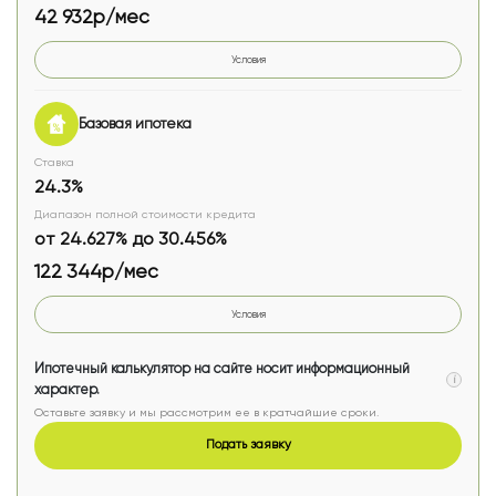
42 932р/мес
Условия
Базовая ипотека
Ставка
24.3%
Диапазон полной стоимости кредита
от 24.627% до 30.456%
122 344р/мес
Условия
Ипотечный калькулятор на сайте носит информационный
i
характер.
Оставьте заявку и мы рассмотрим ее в кратчайшие сроки.
Подать заявку