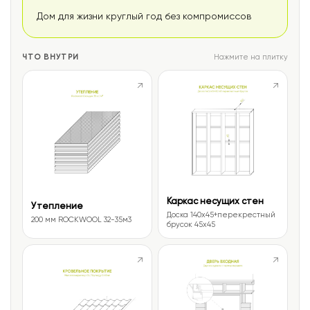
Дом для жизни круглый год без компромиссов
ЧТО ВНУТРИ
Нажмите на плитку
↗
↗
Каркас несущих стен
Утепление
Доска 140х45+перекрестный
200 мм ROCKWOOL 32-35м3
брусок 45х45
↗
↗