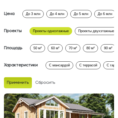
Цена
До 3 млн
До 4 млн
До 5 млн
До 6 млн
Проекты
Проекты одноэтажные
Проекты двухэтажные
Площадь
50 м²
60 м²
70 м²
80 м²
90 м²
Характеристики
С мансардой
С террасой
С гара
Применить
Сбросить