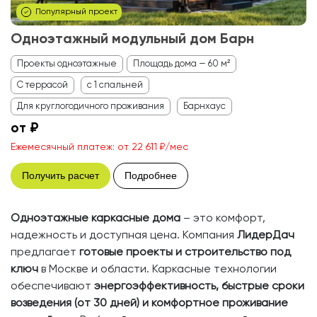
Популярный проект
Одноэтажный модульный дом Барн
Проекты одноэтажные
Площадь дома — 60 м²
С террасой
с 1 спальней
Для круглогодичного проживания
Барнхаус
от ₽
Ежемесячный платеж: от 22 611 ₽/мес
Получить расчет
Подробнее
Одноэтажные каркасные дома
– это комфорт,
надежность и доступная цена. Компания
ЛидерДач
предлагает
готовые проекты и строительство под
ключ
в Москве и области. Каркасные технологии
обеспечивают
энергоэффективность, быстрые сроки
возведения (от 30 дней) и комфортное проживание