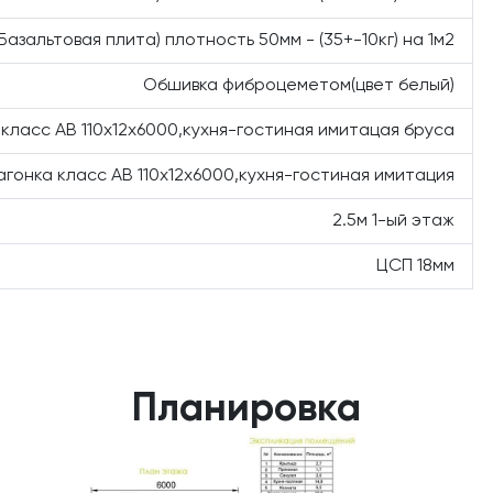
(Базальтовая плита) плотность 50мм - (35+-10кг) на 1м2
Обшивка фиброцеметом(цвет белый)
 класс АВ 110х12х6000,кухня-гостиная имитацая бруса
агонка класс АВ 110х12х6000,кухня-гостиная имитация
2.5м 1-ый этаж
ЦСП 18мм
Планировка