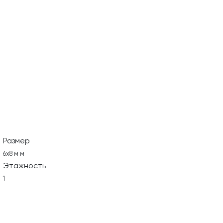
Размер
6х8 м м
Этажность
1