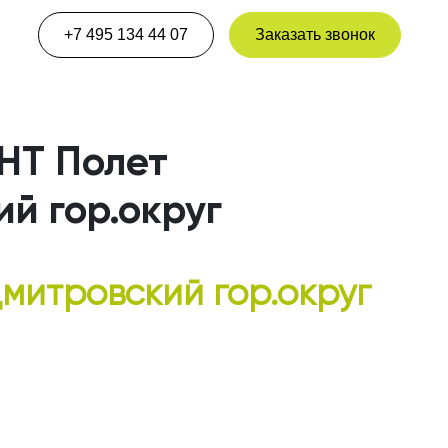
+7 495 134 44 07
Заказать звонок
НТ Полет
й гор.округ
митровский гор.округ