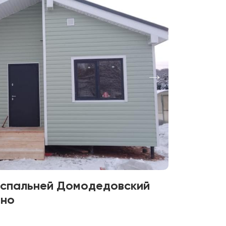
1 спальней Домодедовский
ино